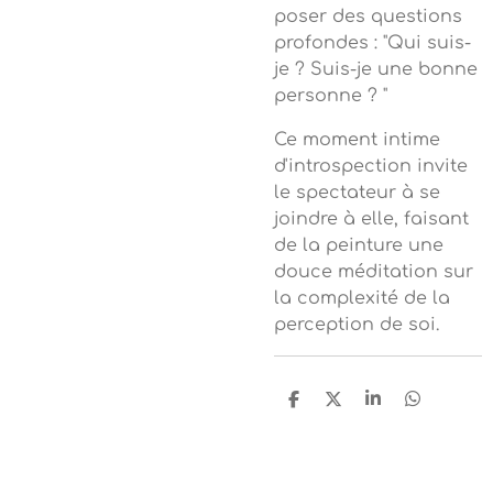
poser des questions
profondes : "Qui suis-
je ? Suis-je une bonne
personne ? "
Ce moment intime
d'introspection invite
le spectateur à se
joindre à elle, faisant
de la peinture une
douce méditation sur
la complexité de la
perception de soi.
P
P
P
P
a
a
a
a
r
r
r
r
t
t
t
t
a
a
a
a