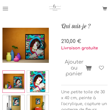
Passer
au
contenu
principal
Qui suis-je ?
210,00 €
Livraison gratuite
Ajouter
au
panier
Une petite toile de 30
x 40 cm, peinte à
l'acrylique, capture un
parterre de fleurs