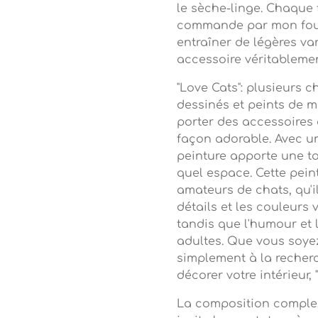
le sèche-linge. Chaque 
commande par mon fourn
entraîner de légères var
accessoire véritableme
"Love Cats": plusieurs c
dessinés et peints de ma
porter des accessoires 
façon adorable. Avec un
peinture apporte une t
quel espace.
Cette pein
amateurs de chats, qu'il
détails et les couleurs 
tandis que
l'humour et l
adultes. Que vous soye
simplement à la recher
décorer votre intérieur,
La composition complex