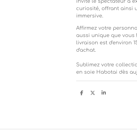
invite le spectateur à 
curiosité, offrant ainsi
immersive.
Affirmez votre personna
aussi unique que vous !
livraison est d'environ 
d'achat.
Sublimez votre collect
en soie Habotai dès auj
P
P
P
a
a
a
r
r
r
t
t
t
a
a
a
g
g
g
e
e
e
r
r
r