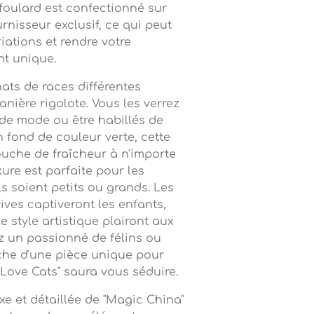
foulard est confectionné sur
isseur exclusif, ce qui peut
iations et rendre votre
nt unique.
hats de races différentes
nière rigolote. Vous les verrez
de mode ou être habillés de
 fond de couleur verte, cette
ouche de fraîcheur à n'importe
ture est parfaite pour les
s soient petits ou grands. Les
vives captiveront les enfants,
e style artistique plairont aux
z un passionné de félins ou
che d'une pièce unique pour
 "Love Cats" saura vous séduire.
e et détaillée de "Magic China"