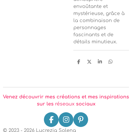
envoûtante et
mystérieuse, grâce à
la combinaison de
personnages
fascinants et de
détails minutieux.
P
P
P
P
a
a
a
a
r
r
r
r
t
t
t
t
a
a
a
a
g
g
g
g
e
e
e
e
r
r
r
r
Venez découvrir mes créations et mes inspirations
sur les
réseaux
sociaux
F
I
P
a
n
i
© 2023 - 2026 Lucrezia Solena