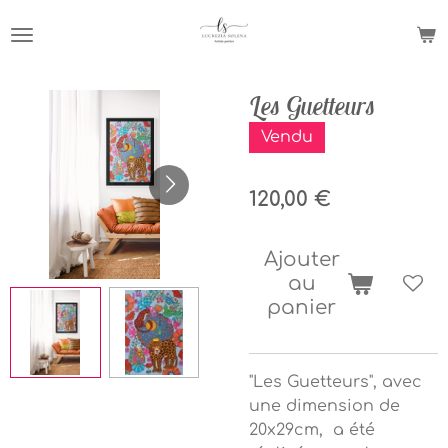
Passer
au
contenu
principal
Les Guetteurs
Vendu
120,00 €
Ajouter
au
panier
"Les Guetteurs", avec
une dimension de
20x29cm, a été