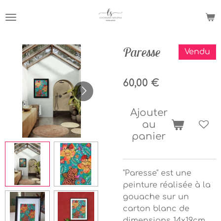
Passer
au
contenu
principal
Paresse
Vendu
60,00 €
Ajouter
au
panier
"Paresse" est une
peinture réalisée à la
gouache sur un
carton blanc de
dimensions 14x19cm.