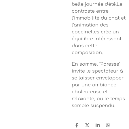
belle journée d'été.
Le
contraste entre
l'immobilité du chat et
l'animation des
coccinelles crée un
équilibre intéressant
dans cette
composition.
En somme, "Paresse"
invite le spectateur à
se laisser envelopper
par une ambiance
chaleureuse et
relaxante, où le temps
semble suspendu.
P
P
P
P