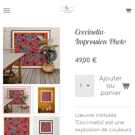
Passer
au
contenu
principal
Coccinella-
Impression Photo
49,00 €
Ajouter
au
panier
L'œuvre intitulée
"Coccinella" est une
explosion de couleurs