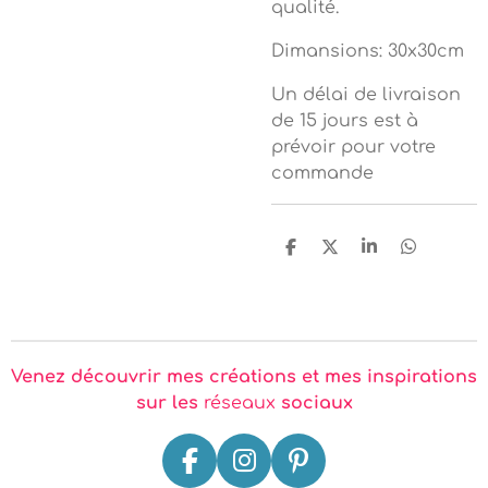
qualité.
Dimansions: 30x30cm
Un délai de livraison
de 15 jours est à
prévoir pour votre
commande
P
P
P
P
a
a
a
a
r
r
r
r
t
t
t
t
a
a
a
a
g
g
g
g
e
e
e
e
r
r
r
r
Venez découvrir mes créations et mes inspirations
sur les
réseaux
sociaux
F
I
P