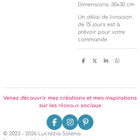
Dimensions: 30x30 cm
Un délai de livraison
de 15 jours est à
prévoir pour votre
commande
P
P
P
P
a
a
a
a
r
r
r
r
t
t
t
t
a
a
a
a
g
g
g
g
e
e
e
e
r
r
r
r
Venez découvrir mes créations et mes inspirations
sur les
réseaux
sociaux
F
I
P
a
n
i
© 2023 - 2026 Lucrezia Solena