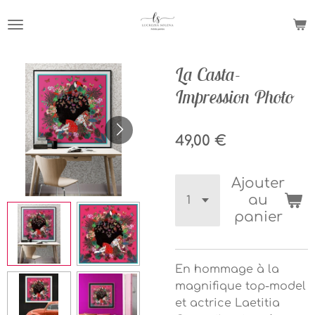
Passer
au
contenu
principal
La Casta-
Impression Photo
49,00 €
Ajouter
au
panier
En hommage à la
magnifique top-model
et actrice Laetitia